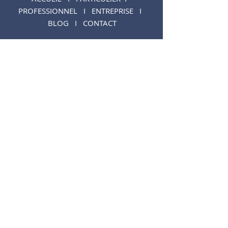
PROFESSIONNEL
I
ENTREPRISE
I
BLOG
I
CONTACT
3, PLACE DES BOUTONS D'ARGENTS,
94000 CRETEIL
+33 (0)6 33 69 73 31​
romain@aryas-courtage.fr
Mentions légales
-
Politique de confidentialité
© 2024 Tous droits réservés.