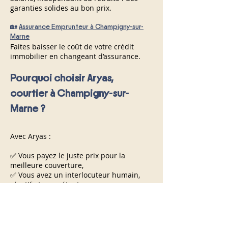
garanties solides au bon prix.
🏡
Assurance Emprunteur à Champigny-sur-
Marne
Faites baisser le coût de votre crédit
immobilier en changeant d’assurance.
Pourquoi choisir Aryas,
courtier à Champigny-sur-
Marne ?
Avec Aryas :
✅ Vous payez le juste prix pour la
meilleure couverture,
✅ Vous avez un interlocuteur humain,
réactif et compétent,
✅ Vous gagnez du temps et de l’argent.
Demandez votre devis gratuit et rapide
dès aujourd’hui pour vos assurances à