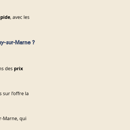
apide
, avec les 
ny-sur-Marne ?
s des 
prix 
ur l’offre la 
r-Marne, qui 