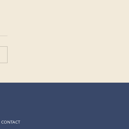
ien de temps est-on
idéré jeune conducteur ?
I
CONTACT