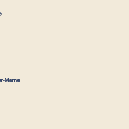
e
ur-Marne