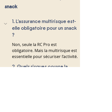
snack
1. L’assurance multirisque est-
elle obligatoire pour un snack 
?
Non, seule la RC Pro est 
obligatoire. Mais la multirisque est 
essentielle pour sécuriser l’activité.
2. Quels risques couvre la 
multirisque pour un snack ?
3. Combien coûte une 
assurance multirisque snack ?
4. La multirisque couvre-t-elle 
les pertes liées aux frigos et 
congélateurs ?