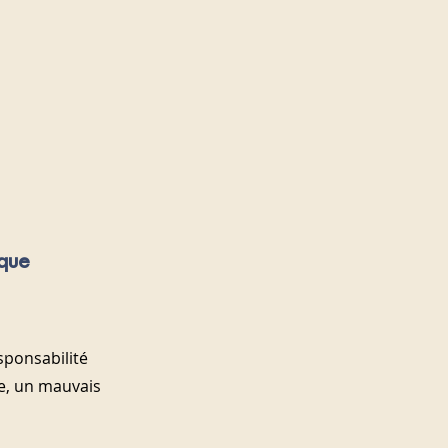
que 
ponsabilité 
ce, un mauvais 