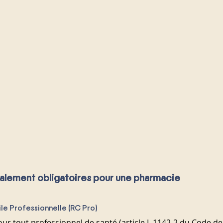
galement obligatoires pour une pharmacie
vile Professionnelle (RC Pro)
our tout professionnel de santé (article L.1142-2 du Code de 