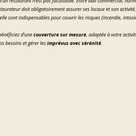
’un restaurant n’est pas facultative. Entre bail commercial, norm
staurateur doit obligatoirement assurer ses locaux et son activité.
le sont indispensables pour couvrir les risques (incendie, intoxicat
bénéficiez d’une 
couverture sur mesure
, adaptée à votre activi
os besoins et gérer les
 imprévus avec sérénité
.