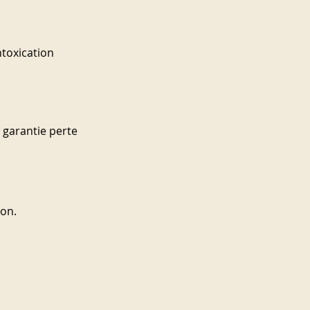
ntoxication 
 garantie perte 
ion.