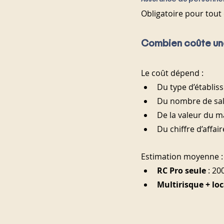
Obligatoire pour tout
Combien coûte une
Le coût dépend :
Du type d’établis
Du nombre de sal
De la valeur du ma
Du chiffre d’affai
Estimation moyenne :
RC Pro seule
 : 20
Multirisque + loc