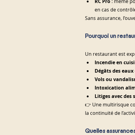
RC Pro
 : même pou
en cas de contrôle
Sans assurance, l’ouve
Pourquoi un restaur
Un restaurant est exp
Incendie en cuis
Dégâts des eaux
Vols ou vandali
Intoxication ali
Litiges avec des 
👉 Une multirisque cou
la continuité de l’activi
Quelles assurances