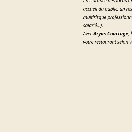
L’assurance des locaux d
accueil du public, un re
multirisque professionnel
salarié…).
Avec 
Aryas Courtage
, 
votre restaurant selon v