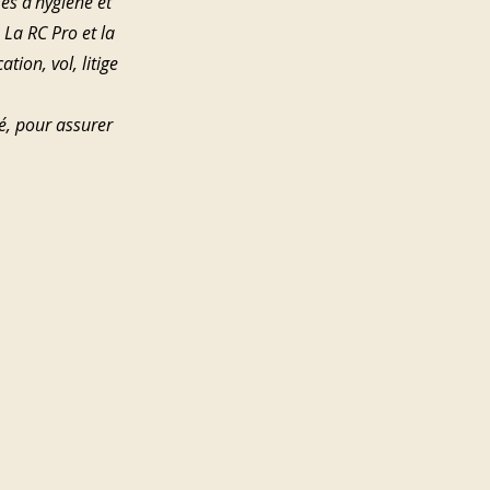
es d’hygiène et 
 La RC Pro et la 
ion, vol, litige 
té, pour assurer 