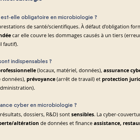
 est‑elle obligatoire en microbiologie ?
restations de santé/scientifiques. À défaut d’obligation forme
ndée
 car elle couvre les dommages causés à un tiers (erreur
 fautif).
sont indispensables ? 
professionnelle
 (locaux, matériel, données), 
assurance cyb
 données), 
prévoyance
 (arrêt de travail) et 
protection juri
dministration).
rance cyber en microbiologie ?
résultats, dossiers, R&D) sont 
sensibles
. La cyber-couvertu
perte/altération
 de données et finance 
assistance, restau