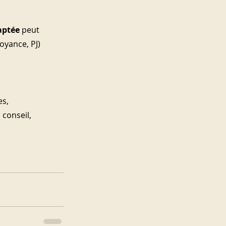
aptée
 peut 
oyance, PJ) 
es, 
, conseil, 