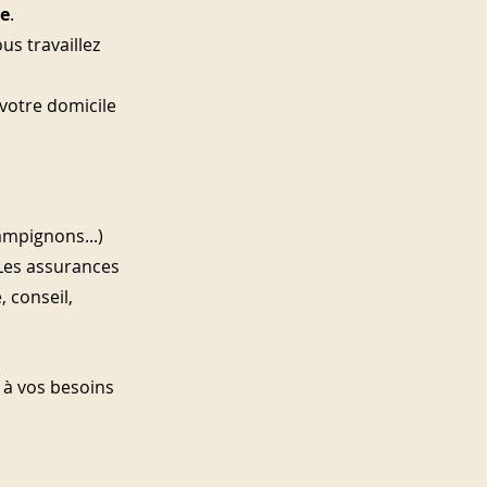
e
.
s travaillez 
votre domicile 
ampignons...) 
 Les assurances 
 conseil, 
à vos besoins 