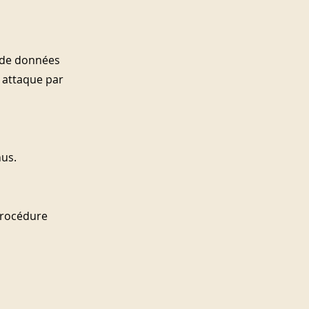
 de données 
 attaque par 
nus.
procédure 