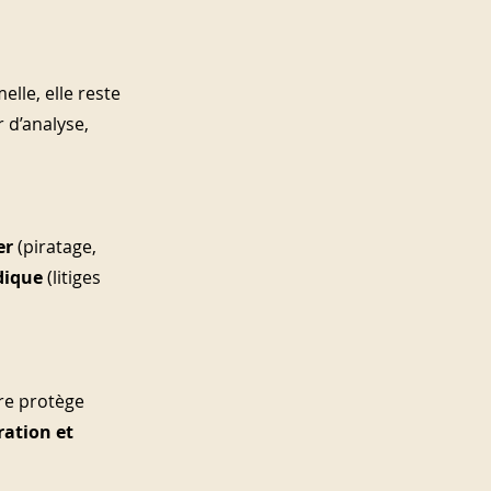
lle, elle reste 
 d’analyse, 
er
 (piratage, 
dique
 (litiges 
re protège 
ration et 