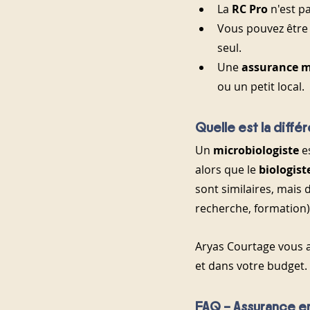
La 
RC Pro
 n'est p
Vous pouvez être 
seul.
Une 
assurance m
ou un petit local.
Quelle est la diffé
Un 
microbiologiste
 e
alors que le 
biologist
sont similaires, mais d
recherche, formation)
Aryas Courtage vous 
et dans votre budget.
FAQ – Assurance e