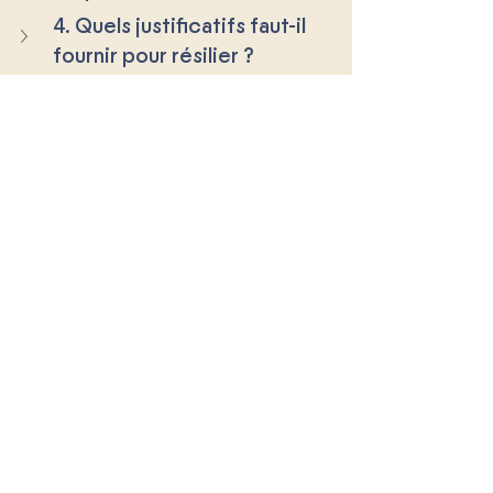
4. Quels justificatifs faut-il 
fournir pour résilier ?
5. A-t-on droit à un 
remboursement après la 
résiliation ?
Posts récents
Voir tout