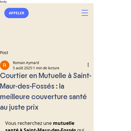
body
APPELER
Post
Romain Aymard
5 août 2025
1 min de lecture
Courtier en Mutuelle à Saint-
Maur-des-Fossés : la
meilleure couverture santé
au juste prix
Vous recherchez une 
mutuelle 
santé à Saint-Maur-des-Fossés
 qui 