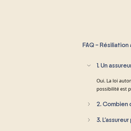
FAQ – Résiliation 
1. Un assureu
Oui. La loi auto
possibilité est 
2. Combien d
3. L’assureur