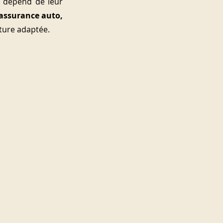
 dépend de leur 
assurance auto, 
rture adaptée.