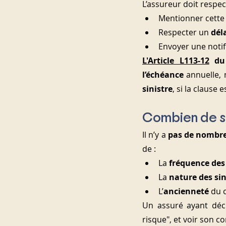
L’assureur doit respec
Mentionner cette p
Respecter un 
dél
Envoyer une notif
L'Article L113-12
 du
l’échéance
 annuelle, 
sinistre
, si la clause 
Combien de sin
Il n’y a 
pas de nombre 
de :
La 
fréquence des
La 
nature des sin
L’
ancienneté
 du 
Un assuré ayant déc
risque", et voir son con