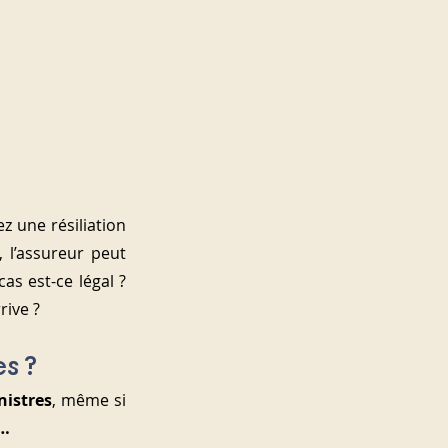
 une résiliation 
l’assureur peut 
s est-ce légal ? 
rive ?
es ?
nistres
, même si 
o…