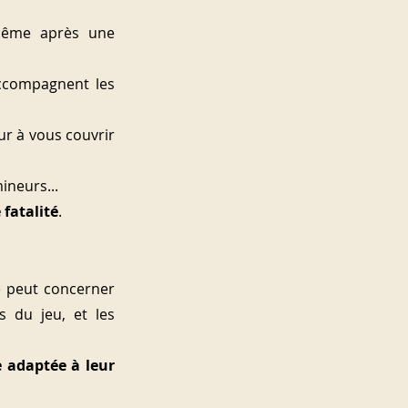
même après une 
ccompagnent les 
ur à vous couvrir 
mineurs...
 fatalité
.
La résiliation pour sinistre est une réalité, souvent méconnue des assurés. Elle peut concerner 
 du jeu, et les 
 adaptée à leur 