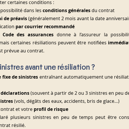
ter certaines conditions :
ossibilité dans les 
conditions générales
 du contrat
ai de préavis
 (généralement 2 mois avant la date anniversai
ication 
par courrier recommandé
 Code des assurances 
donne à l’assureur la possibili
mais certaines résiliations peuvent être notifiées 
immédiat
est prévue au contrat.
istres avant une résiliation ?
fixe de sinistres
 entraînant automatiquement une résiliat
 déclarations
 (souvent à partir de 2 ou 3 sinistres en peu 
istres
 (vols, dégâts des eaux, accidents, bris de glace…)
contrat et votre 
profil de risque
laré plusieurs sinistres en peu de temps peut être con
trat résilié.