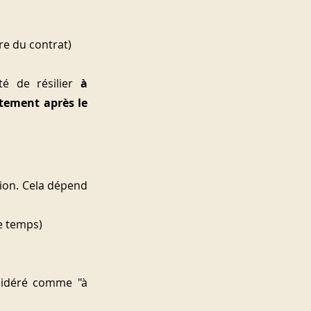
re du contrat)
té de résilier 
à 
ement après le 
ion. Cela dépend 
de temps)
sidéré comme "à 